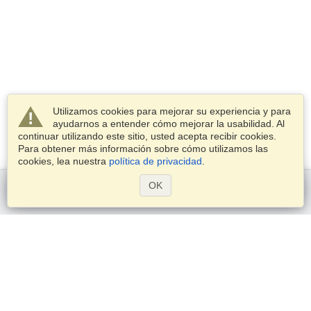
Utilizamos cookies para mejorar su experiencia y para
ayudarnos a entender cómo mejorar la usabilidad. Al
continuar utilizando este sitio, usted acepta recibir cookies.
Para obtener más información sobre cómo utilizamos las
cookies, lea nuestra
política de privacidad
.
OK
Comenzar
Servicios
Postularse para obtener la visa
Compruebe los requisitos de visado
Información aduanera