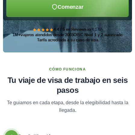
Comenzar
★★★★★
4.4 / 5 en Reviews.io
(4,179)
1M+
viajeros atendidos desde 2003
OISC Nivel 1 y 2 autorizado
Tarifa acreditada a su caso de visa
CÓMO FUNCIONA
Tu viaje de visa de trabajo en seis
pasos
Te guiamos en cada etapa, desde la elegibilidad hasta la
llegada.