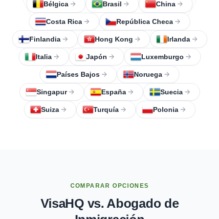
Bélgica
Brasil
China
Costa Rica
República Checa
Finlandia
Hong Kong
Irlanda
Italia
Japón
Luxemburgo
Países Bajos
Noruega
Singapur
España
Suecia
Suiza
Turquía
Polonia
COMPARAR OPCIONES
VisaHQ vs. Abogado de