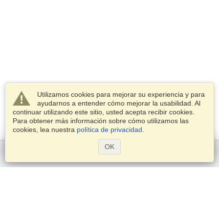
Utilizamos cookies para mejorar su experiencia y para
ayudarnos a entender cómo mejorar la usabilidad. Al
continuar utilizando este sitio, usted acepta recibir cookies.
Para obtener más información sobre cómo utilizamos las
cookies, lea nuestra
política de privacidad
.
OK
Comenzar
Servicios
Postularse para obtener la visa
Compruebe los requisitos de visado