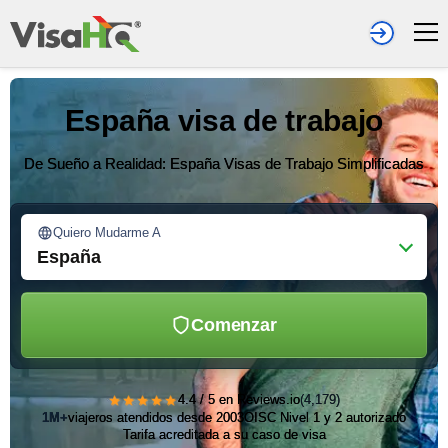
España visa de trabajo
De Sueño a Realidad: España Visas de Trabajo Simplificadas
Quiero Mudarme A
España
Comenzar
★★★★★
4.4 / 5 en Reviews.io
(4,179)
1M+
viajeros atendidos desde 2003
OISC Nivel 1 y 2 autorizado
Tarifa acreditada a su caso de visa