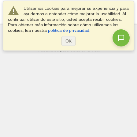
Utilizamos cookies para mejorar su experiencia y para
ayudarnos a entender cómo mejorar la usabilidad. Al
continuar utilizando este sitio, usted acepta recibir cookies.
Para obtener más información sobre cómo utilizamos las
cookies, lea nuestra
política de privacidad
.
Servicios
OK
Postularse para obtener la visa
Compruebe los requisitos de visado
Información aduanera
Embajadas y Consulados
Información de Schengen
Declaración de Privacidad
Términos del Servicio