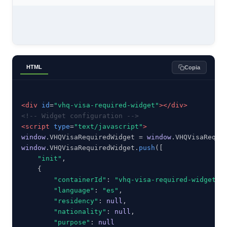
HTML
Copia
<div
id
=
"vhq-visa-required-widget"
></div>
<!-- Widget configuration -->
<script
type
=
"text/javascript"
>
window
.VHQVisaRequiredWidget = 
window
window
.VHQVisaRequiredWidget.
push
([

"init"
,

    {

"containerId"
: 
"vhq-visa-required-widget"
,

"language"
: 
"es"
,

"residency"
: 
null
,

"nationality"
: 
null
,

"purpose"
: 
null