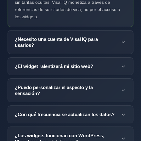
sin tarifas ocultas. VisaHQ monetiza a través de
referencias de solicitudes de visa, no por el acceso a
los widgets.
¿Necesito una cuenta de VisaHQ para
usarlos?
No se requiere cuenta. Copia el fragmento de código y
pégalo en tu sitio. El widget se carga desde nuestro
¿El widget ralentizará mi sitio web?
CDN y maneja todo automáticamente.
No. Cada widget tiene menos de 4KB comprimido y se
carga de manera asíncrona, por lo que nunca bloquea
¿Puedo personalizar el aspecto y la
la representación de la página. Las puntuaciones de
sensación?
Lighthouse permanecen sin cambios.
Sí. Visa News ofrece cuatro variantes de diseño (barra
lateral, horizontal, flotante, incrustación completa) y
¿Con qué frecuencia se actualizan los datos?
atributos de datos para filtrar por país, cantidad y
Los datos sobre los requisitos de visa se actualizan
propósito. Para una personalización de marca más
dentro de las 24 horas posteriores a cualquier cambio
profunda — colores, tipografía, espaciado — contacta a
¿Los widgets funcionan con WordPress,