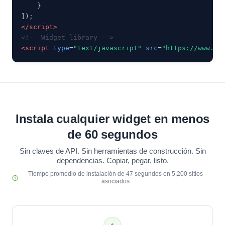
    }

</script>
<!-- Widget library -->
<script
type
=
"text/javascript"
src
=
"https://www.vi
Instala cualquier widget en menos
de 60 segundos
Sin claves de API. Sin herramientas de construcción. Sin
dependencias. Copiar, pegar, listo.
Tiempo promedio de instalación de 47 segundos en 5,200 sitios
asociados