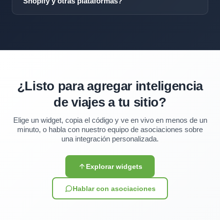
en la política gubernamental. Las noticias sobre visas
Shopify y otras plataformas?
nuestro equipo de asociaciones.
se actualizan cada 15 minutos. Todas las
Sí. Los widgets funcionan en cualquier lugar donde
actualizaciones ocurren automáticamente.
puedas agregar una etiqueta de script: WordPress,
Shopify, Squarespace, Wix, Webflow, aplicaciones
personalizadas de React/Vue/Angular y sitios HTML
estáticos.
¿Listo para agregar inteligencia
de viajes a tu sitio?
Elige un widget, copia el código y ve en vivo en menos de un
minuto, o habla con nuestro equipo de asociaciones sobre
una integración personalizada.
Explorar widgets
Hablar con asociaciones