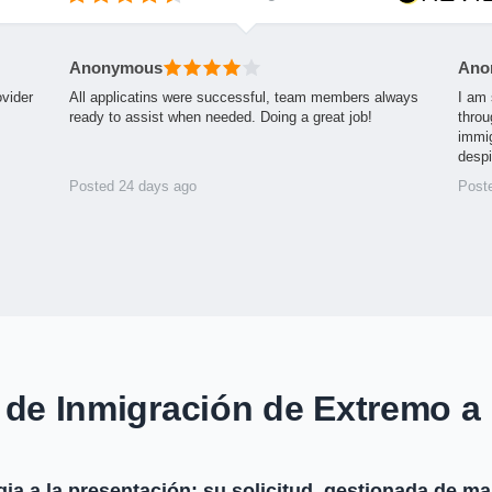
Anonymous
Ano
ovider
All applicatins were successful, team members always
I am 
ready to assist when needed. Doing a great job!
throu
immig
desp
Posted 24 days ago
Post
 de Inmigración de Extremo a
gia a la presentación: su solicitud, gestionada de m