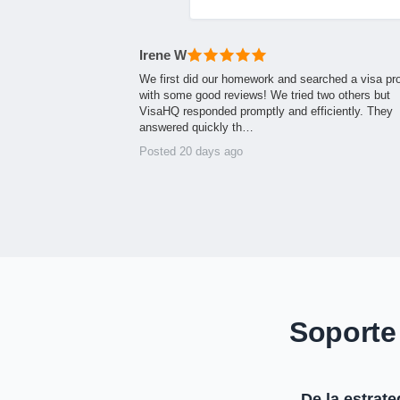
Irene W
We first did our homework and searched a visa pr
with some good reviews! We tried two others but
VisaHQ responded promptly and efficiently. They
answered quickly th…
Posted 20 days ago
Soporte
De la estrate