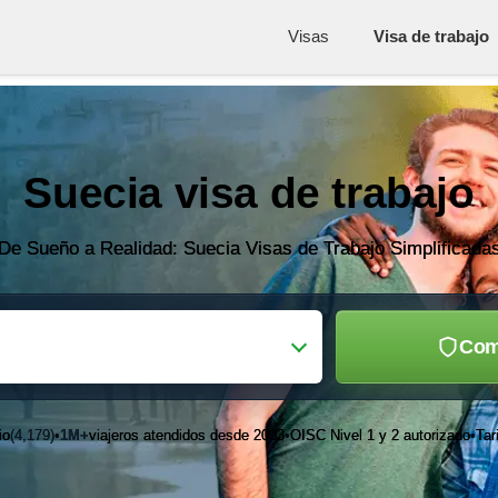
Visas
Visa de trabajo
Suecia visa de trabajo
De Sueño a Realidad: Suecia Visas de Trabajo Simplificada
Com
io
(4,179)
1M+
viajeros atendidos desde 2003
OISC Nivel 1 y 2 autorizado
Tar
•
•
•