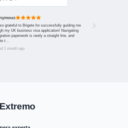
nymous
so grateful to Brigete for successfully guiding me
gh my UK business visa application! Navigating
ration paperwork is rarely a straight line, and
ite t…
ed 1 month ago
 Extremo
anera experta.