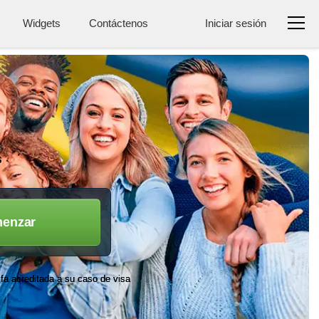
Widgets
Contáctenos
Iniciar sesión
s
enzar
ifa acreditada a su caso de visa