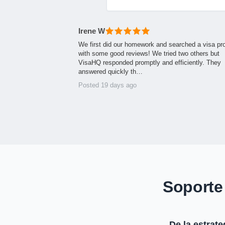
Irene W
We first did our homework and searched a visa pr
with some good reviews! We tried two others but
VisaHQ responded promptly and efficiently. They
answered quickly th…
Posted 19 days ago
Soporte
De la estrate