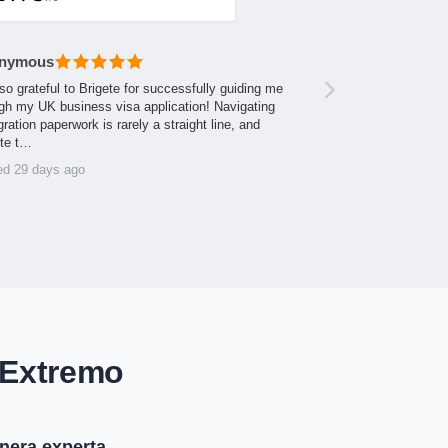
nymous
so grateful to Brigete for successfully guiding me
gh my UK business visa application! Navigating
ration paperwork is rarely a straight line, and
ite t…
ed 29 days ago
 Extremo
anera experta.