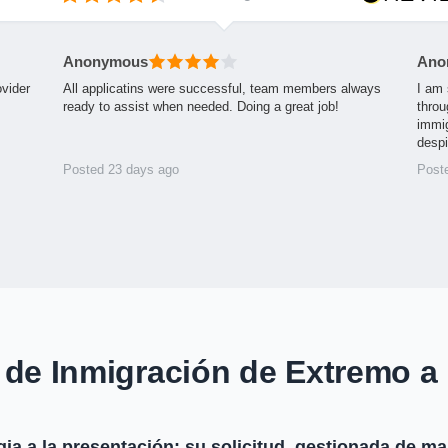
Anonymous
Ano
ovider
All applicatins were successful, team members always
I am 
ready to assist when needed. Doing a great job!
throu
immig
desp
Posted 23 days ago
Post
 de Inmigración de Extremo a
gia a la presentación: su solicitud, gestionada de m