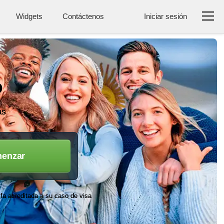
Widgets
Contáctenos
Iniciar sesión
o
as
enzar
ifa acreditada a su caso de visa