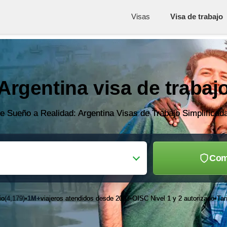
Visas
Visa de trabajo
Argentina visa de trabaj
e Sueño a Realidad: Argentina Visas de Trabajo Simplificad
Com
io
(4,179)
1M+
viajeros atendidos desde 2003
OISC Nivel 1 y 2 autorizado
Tar
•
•
•