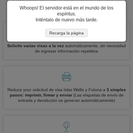
solicitud de visa para Islas Wallis y
Whoops! El servidor está en el mundo de los
Futuna.
espíritus.
Inténtalo de nuevo más tarde.
Recarga la página
Solicite varias visas a la vez
automáticamente, sin necesidad
de ingresar información repetitiva
Reduce your solicitud de visa Islas Wallis y Futuna a
3 simples
pasos: imprimir, firmar y enviar
(Las etiquetas de envío de
entrada y devolución se generan automáticamente)