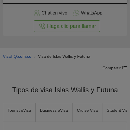
plicar
en
Chat en vivo
WhatsApp
línea
Haga clic para llamar
VisaHQ.com.co
Visa de Islas Wallis y Futuna
›
Compartir
Tipos de visa Islas Wallis y Futuna
Tourist eVisa
Business eVisa
Cruise Visa
Student Visa