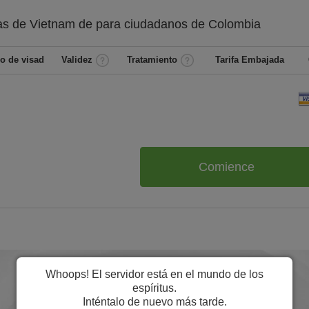
as de Vietnam de
para ciudadanos de
Colombia
o de visad
Validez
Tratamiento
Tarifa Embajada
Comience
Whoops! El servidor está en el mundo de los
espíritus.
Inténtalo de nuevo más tarde.