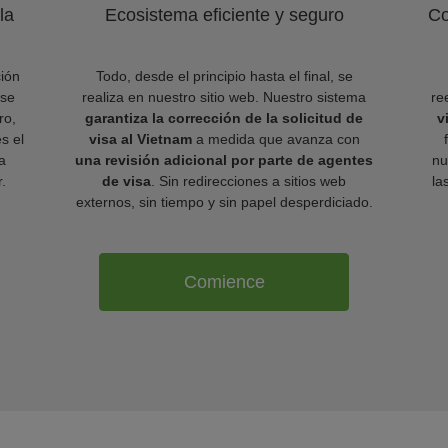
la
Ecosistema eficiente y seguro
Co
ión
Todo, desde el principio hasta el final, se
 se
realiza en nuestro sitio web. Nuestro sistema
re
ro,
garantiza la corrección de la solicitud de
v
es el
visa al Vietnam
a medida que avanza con
a
una revisión adicional por parte de agentes
nu
.
de visa
. Sin redirecciones a sitios web
la
externos, sin tiempo y sin papel desperdiciado.
Comience