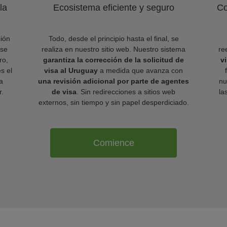
la
Ecosistema eficiente y seguro
Co
ión
Todo, desde el principio hasta el final, se
 se
realiza en nuestro sitio web. Nuestro sistema
re
ro,
garantiza la corrección de la solicitud de
v
es el
visa al Uruguay
a medida que avanza con
a
una revisión adicional por parte de agentes
nu
r.
de visa
. Sin redirecciones a sitios web
la
externos, sin tiempo y sin papel desperdiciado.
Comience