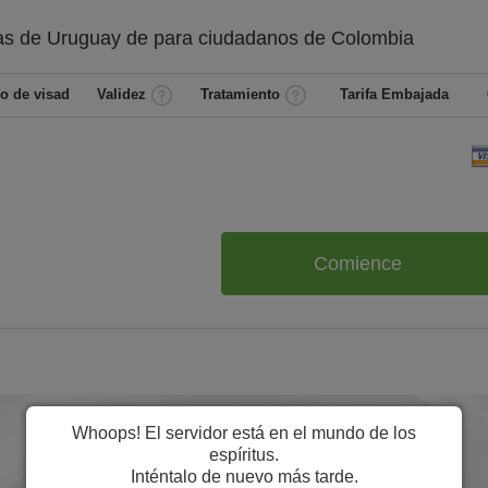
as de Uruguay de
para ciudadanos de
Colombia
o de visad
Validez
Tratamiento
Tarifa Embajada
Comience
Whoops! El servidor está en el mundo de los
espíritus.
Inténtalo de nuevo más tarde.