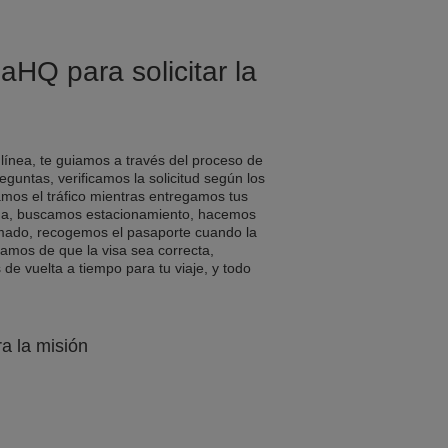
aHQ para solicitar la
 línea, te guiamos a través del proceso de
eguntas, verificamos la solicitud según los
amos el tráfico mientras entregamos tus
a, buscamos estacionamiento, hacemos
rmado, recogemos el pasaporte cuando la
ramos de que la visa sea correcta,
e vuelta a tiempo para tu viaje, y todo
ra la misión