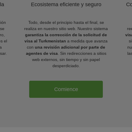
la
Ecosistema eficiente y seguro
Co
ión
Todo, desde el principio hasta el final, se
 se
realiza en nuestro sitio web. Nuestro sistema
re
ro,
garantiza la corrección de la solicitud de
vis
es el
visa al Turkmenistan
a medida que avanza
s
a
con
una revisión adicional por parte de
nu
sar.
agentes de visa
. Sin redirecciones a sitios
la
web externos, sin tiempo y sin papel
desperdiciado.
Comience