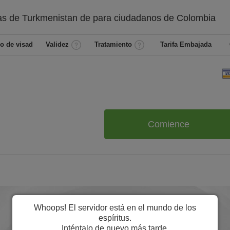
as de Turkmenistan de
para ciudadanos de
Colombia
o de visad
Validez
Tratamiento
Tarifa Embajada
Comience
Whoops! El servidor está en el mundo de los
espíritus.
Inténtalo de nuevo más tarde.