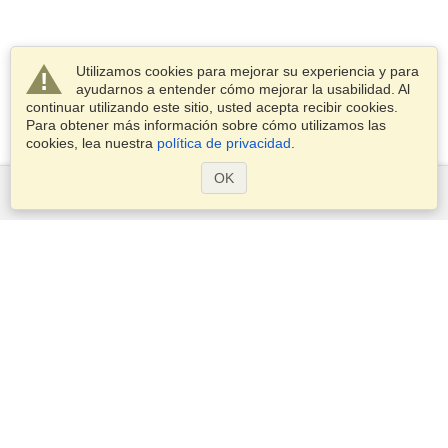
Utilizamos cookies para mejorar su experiencia y para
ayudarnos a entender cómo mejorar la usabilidad. Al
continuar utilizando este sitio, usted acepta recibir cookies.
Para obtener más información sobre cómo utilizamos las
cookies, lea nuestra
política de privacidad
.
OK
Servicios
Postularse para obtener la visa
Compruebe los requisitos de visado
Información aduanera
Embajadas y Consulados
Información de Schengen