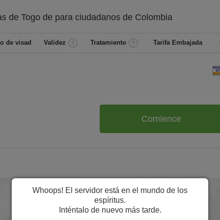
as de Togo de
para ciudadanos de
Colombia
o de visad
Validez
Tratamiento
Tarifa Embajada
Comience
Whoops! El servidor está en el mundo de los
espíritus.
Inténtalo de nuevo más tarde.