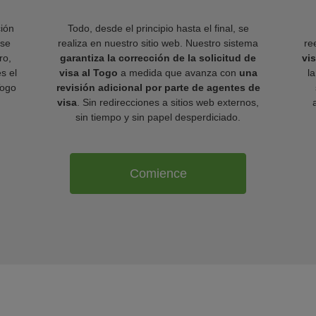
ión
Todo, desde el principio hasta el final, se
 se
realiza en nuestro sitio web. Nuestro sistema
re
ro,
garantiza la corrección de la solicitud de
vi
es el
visa al Togo
a medida que avanza con
una
l
Togo
revisión adicional por parte de agentes de
visa
. Sin redirecciones a sitios web externos,
sin tiempo y sin papel desperdiciado.
Comience