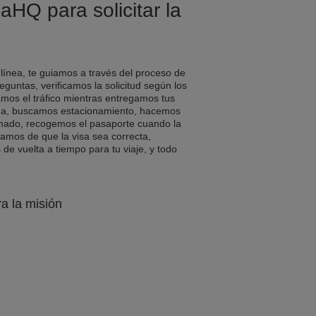
aHQ para solicitar la
 línea, te guiamos a través del proceso de
eguntas, verificamos la solicitud según los
amos el tráfico mientras entregamos tus
a, buscamos estacionamiento, hacemos
rmado, recogemos el pasaporte cuando la
ramos de que la visa sea correcta,
e vuelta a tiempo para tu viaje, y todo
ra la misión