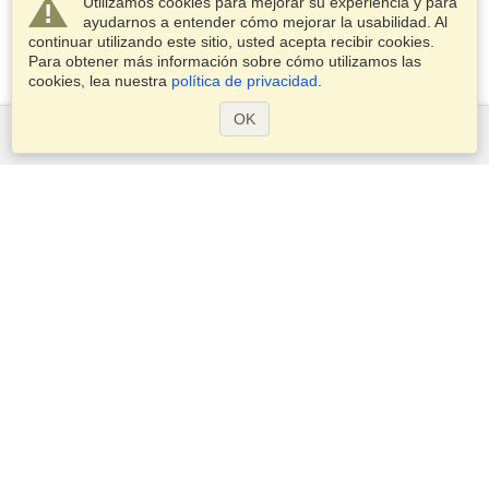
Utilizamos cookies para mejorar su experiencia y para
ayudarnos a entender cómo mejorar la usabilidad. Al
continuar utilizando este sitio, usted acepta recibir cookies.
Para obtener más información sobre cómo utilizamos las
cookies, lea nuestra
política de privacidad
.
OK
Servicios
Postularse para obtener la visa
Compruebe los requisitos de visado
Información aduanera
Embajadas y Consulados
Información de Schengen
Declaración de Privacidad