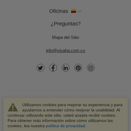
Oficinas
¿Preguntas?
Mapa del Sitio
info@visahq.com.co
Utilizamos cookies para mejorar su experiencia y para
ayudarnos a entender cómo mejorar la usabilidad. Al
continuar utilizando este sitio, usted acepta recibir cookies.
© 2003-2026 VisaHQ.com, Inc. Todos los derechos
Para obtener más información sobre cómo utilizamos las
reservados.
cookies, lea nuestra
política de privacidad
.
VisaHQ y el logotipo de VisaHQ son marcas registradas de