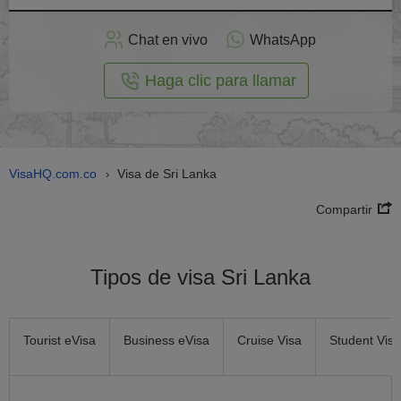
plicar
en
Chat en vivo
WhatsApp
línea
Haga clic para llamar
VisaHQ.com.co
Visa de Sri Lanka
›
Compartir
Tipos de visa Sri Lanka
Tourist eVisa
Business eVisa
Cruise Visa
Student Visa