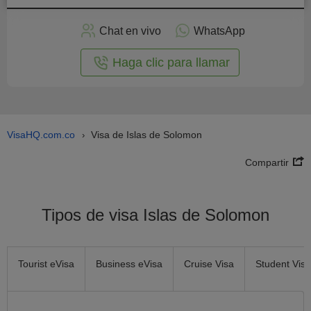
plicar
en
Chat en vivo
WhatsApp
línea
Haga clic para llamar
VisaHQ.com.co
Visa de Islas de Solomon
›
Compartir
Tipos de visa Islas de Solomon
Tourist eVisa
Business eVisa
Cruise Visa
Student Visa