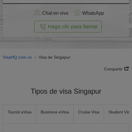
plicar
en
Chat en vivo
WhatsApp
línea
Haga clic para llamar
VisaHQ.com.co
Visa de Singapur
›
Compartir
Tipos de visa Singapur
Tourist eVisa
Business eVisa
Cruise Visa
Student Visa