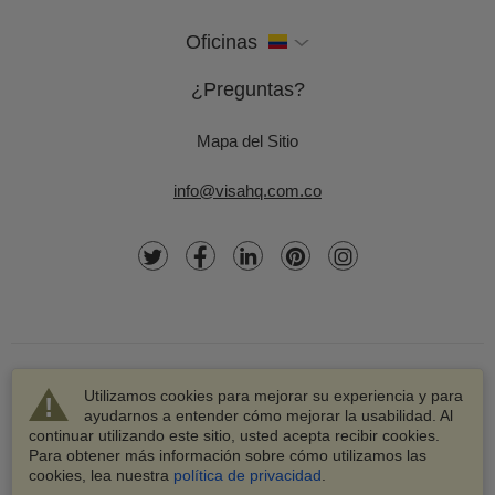
Oficinas
¿Preguntas?
Mapa del Sitio
info@visahq.com.co
Utilizamos cookies para mejorar su experiencia y para
ayudarnos a entender cómo mejorar la usabilidad. Al
continuar utilizando este sitio, usted acepta recibir cookies.
© 2003-2026 VisaHQ.com, Inc. Todos los derechos
Para obtener más información sobre cómo utilizamos las
reservados.
cookies, lea nuestra
política de privacidad
.
VisaHQ y el logotipo de VisaHQ son marcas registradas de