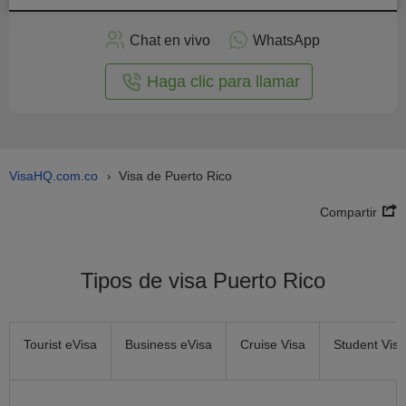
plicar
en
Chat en vivo
WhatsApp
línea
Haga clic para llamar
VisaHQ.com.co
Visa de Puerto Rico
›
Compartir
Tipos de visa Puerto Rico
Tourist eVisa
Business eVisa
Cruise Visa
Student Visa