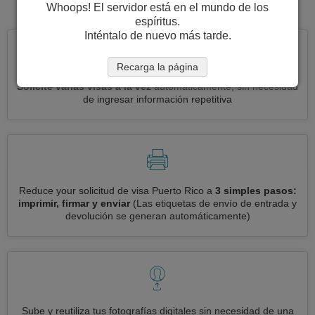
visa para Puerto Rico.
Whoops! El servidor está en el mundo de los
espíritus.
Inténtalo de nuevo más tarde.
Recarga la página
Solicite varias visas a la vez
automáticamente, sin necesidad
de ingresar información repetitiva
Reduce your solicitud de visa Puerto Rico a
3 simples pasos:
imprimir, firmar y enviar
(Las etiquetas de envío de entrada y
devolución se generan automáticamente)
Sube y reutiliza tus fotografías digitales sin necesidad de una