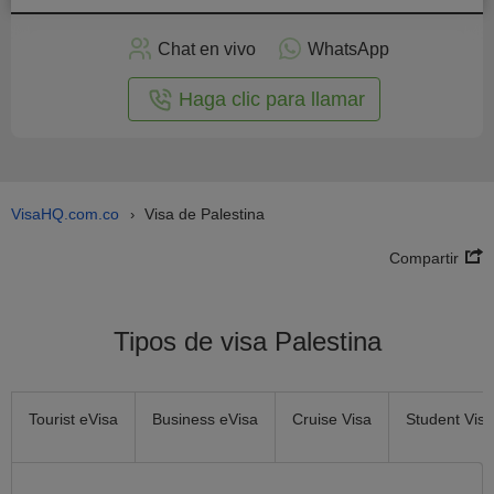
plicar
en
Chat en vivo
WhatsApp
línea
Haga clic para llamar
VisaHQ.com.co
Visa de Palestina
›
Compartir
Tipos de visa Palestina
Tourist eVisa
Business eVisa
Cruise Visa
Student Visa