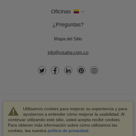
Oficinas
¿Preguntas?
Mapa del Sitio
info@visahq.com.co
Utilizamos cookies para mejorar su experiencia y para
ayudarnos a entender cómo mejorar la usabilidad. Al
continuar utilizando este sitio, usted acepta recibir cookies.
© 2003-2026 VisaHQ.com, Inc. Todos los derechos
Para obtener más información sobre cómo utilizamos las
reservados.
cookies, lea nuestra
política de privacidad
.
VisaHQ y el logotipo de VisaHQ son marcas registradas de