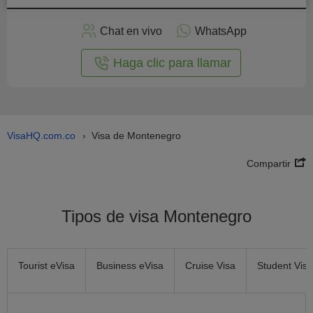
plicar
en
Chat en vivo
WhatsApp
línea
Haga clic para llamar
VisaHQ.com.co
Visa de Montenegro
›
Compartir
Tipos de visa Montenegro
Tourist eVisa
Business eVisa
Cruise Visa
Student Visa