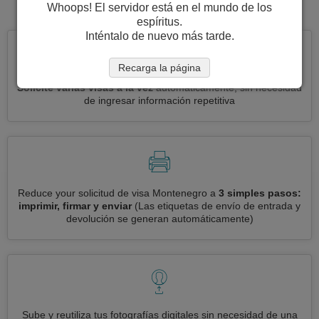
visa para Montenegro.
Whoops! El servidor está en el mundo de los
espíritus.
Inténtalo de nuevo más tarde.
Recarga la página
Solicite varias visas a la vez
automáticamente, sin necesidad
de ingresar información repetitiva
Reduce your solicitud de visa Montenegro a
3 simples pasos:
imprimir, firmar y enviar
(Las etiquetas de envío de entrada y
devolución se generan automáticamente)
Sube y reutiliza tus fotografías digitales sin necesidad de una