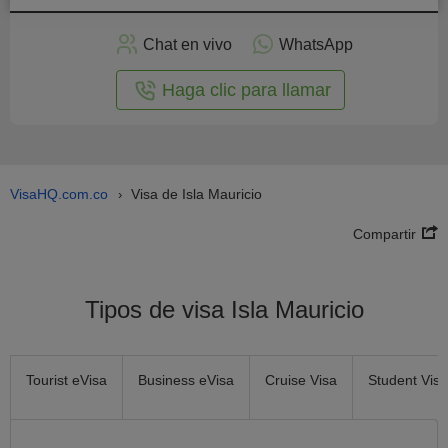
plicar
en
Chat en vivo
WhatsApp
línea
Haga clic para llamar
VisaHQ.com.co
Visa de Isla Mauricio
›
Compartir
Tipos de visa Isla Mauricio
Tourist eVisa
Business eVisa
Cruise Visa
Student Visa