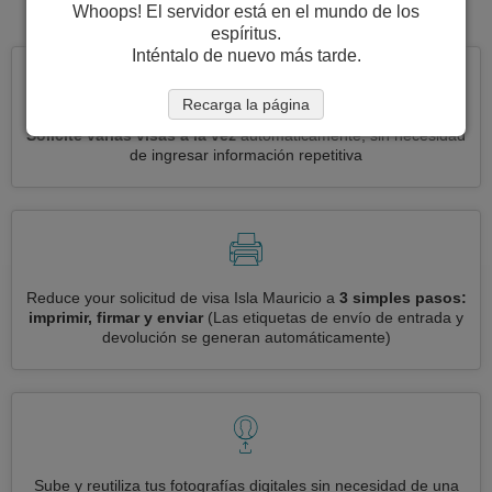
visa para Isla Mauricio.
Whoops! El servidor está en el mundo de los
espíritus.
Inténtalo de nuevo más tarde.
Recarga la página
Solicite varias visas a la vez
automáticamente, sin necesidad
de ingresar información repetitiva
Reduce your solicitud de visa Isla Mauricio a
3 simples pasos:
imprimir, firmar y enviar
(Las etiquetas de envío de entrada y
devolución se generan automáticamente)
Sube y reutiliza tus fotografías digitales sin necesidad de una