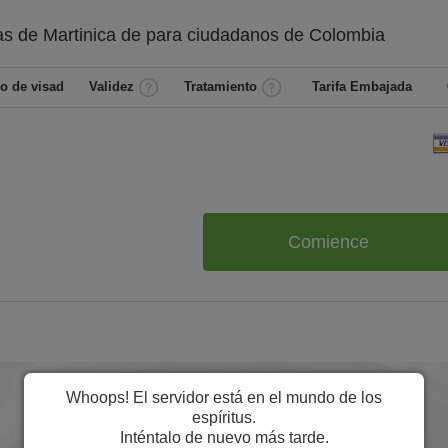
as de Martinica de
para ciudadanos de
Colombia
o de visad
Validez
Tratamiento
Tarifa Embajada
Comience
Whoops! El servidor está en el mundo de los
espíritus.
Inténtalo de nuevo más tarde.