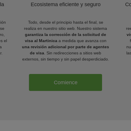
la
Ecosistema eficiente y seguro
Co
ión
Todo, desde el principio hasta el final, se
 se
realiza en nuestro sitio web. Nuestro sistema
re
ro,
garantiza la corrección de la solicitud de
vi
es el
visa al Martinica
a medida que avanza con
a
una revisión adicional por parte de agentes
nu
r.
de visa
. Sin redirecciones a sitios web
la
externos, sin tiempo y sin papel desperdiciado.
Comience