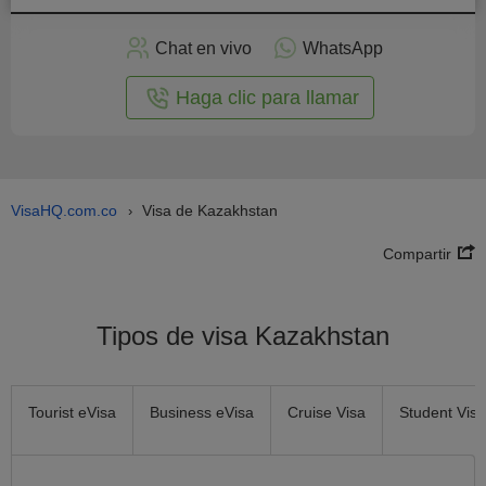
plicar
en
Chat en vivo
WhatsApp
línea
Haga clic para llamar
VisaHQ.com.co
Visa de Kazakhstan
›
Compartir
Tipos de visa Kazakhstan
Tourist eVisa
Business eVisa
Cruise Visa
Student Visa