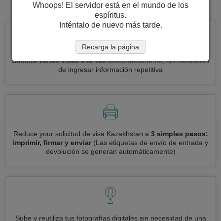
visa para Kazakhstan.
Whoops! El servidor está en el mundo de los
espíritus.
Inténtalo de nuevo más tarde.
Recarga la página
Solicite varias visas a la vez
automáticamente, sin necesidad
de ingresar información repetitiva
Reduce your solicitud de visa Kazakhstan a
3 simples pasos:
imprimir, firmar y enviar
(Las etiquetas de envío de entrada y
devolución se generan automáticamente)
Sube y reutiliza tus fotografías digitales sin necesidad de una