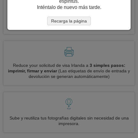
espíritus.
Inténtalo de nuevo más tarde.
Solicite varias visas a la vez
automáticamente, sin necesidad
Recarga la página
de ingresar información repetitiva
Reduce your solicitud de visa Irlanda a
3 simples pasos:
imprimir, firmar y enviar
(Las etiquetas de envío de entrada y
devolución se generan automáticamente)
Sube y reutiliza tus fotografías digitales sin necesidad de una
impresora.