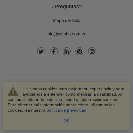
¿Preguntas?
Mapa del Sitio
info@visahq.com.co
Utilizamos cookies para mejorar su experiencia y para
ayudarnos a entender cómo mejorar la usabilidad. Al
continuar utilizando este sitio, usted acepta recibir cookies.
© 2003-2026 VisaHQ.com, Inc. Todos los derechos
Para obtener más información sobre cómo utilizamos las
reservados.
cookies, lea nuestra
política de privacidad
.
VisaHQ y el logotipo de VisaHQ son marcas registradas de
VisaHQ.com, Inc.
OK