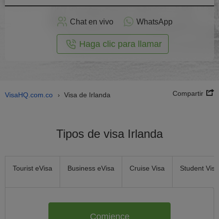
plicar
en
Chat en vivo
WhatsApp
línea
Haga clic para llamar
Compartir
VisaHQ.com.co
Visa de Irlanda
›
Tipos de visa Irlanda
Tourist eVisa
Business eVisa
Cruise Visa
Student Visa
Comience