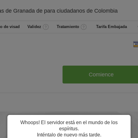
as de Granada de
para ciudadanos de
Colombia
o de visad
Validez
Tratamiento
Tarifa Embajada
Comience
Whoops! El servidor está en el mundo de los
espíritus.
Inténtalo de nuevo más tarde.