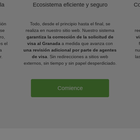
la
Ecosistema eficiente y seguro
Co
ión
Todo, desde el principio hasta el final, se
 se
realiza en nuestro sitio web. Nuestro sistema
re
ro,
garantiza la corrección de la solicitud de
v
es el
visa al Granada
a medida que avanza con
a
una revisión adicional por parte de agentes
nu
r.
de visa
. Sin redirecciones a sitios web
la
externos, sin tiempo y sin papel desperdiciado.
Comience