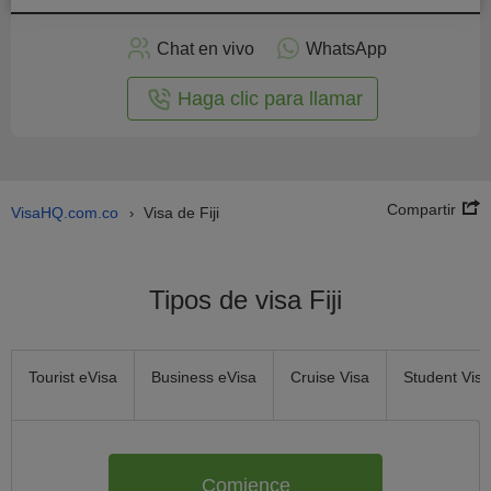
plicar
en
Chat en vivo
WhatsApp
línea
Haga clic para llamar
Compartir
VisaHQ.com.co
Visa de Fiji
›
Tipos de visa Fiji
Tourist eVisa
Business eVisa
Cruise Visa
Student Visa
Comience