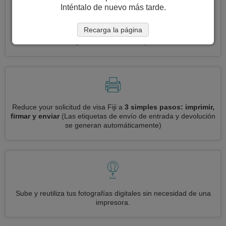
Inténtalo de nuevo más tarde.
Recarga la página
Solicite varias visas a la vez
automáticamente, sin necesidad
de ingresar información repetitiva
Reduce your solicitud de visa Fiji a
3 simples pasos: imprimir,
firmar y enviar
(Las etiquetas de envío de entrada y devolución
se generan automáticamente)
Sube y reutiliza tus fotografías digitales sin necesidad de una
impresora.