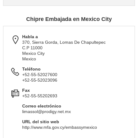
Chipre Embajada en Mexico City
Habla a
370, Sierra Gorda, Lomas De Chapultepec
C.P 11000
Mexico City
Mexico
Teléfono
+52-55-52027600
+52-55-52023096
Fax
+52-55-55202693
Correo electrónico
limassol@prodigy.net.mx
URL del sitio web
http://www.mfa.gov.cy/embassymexico