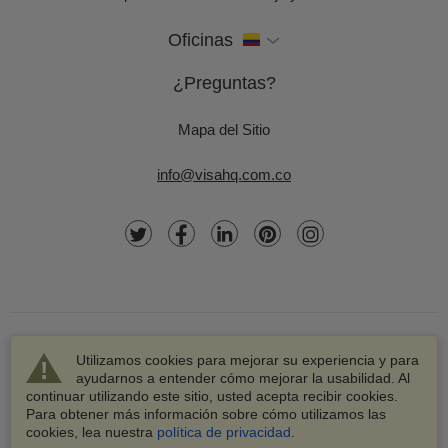
Oficinas
¿Preguntas?
Mapa del Sitio
info@visahq.com.co
Utilizamos cookies para mejorar su experiencia y para
ayudarnos a entender cómo mejorar la usabilidad. Al
continuar utilizando este sitio, usted acepta recibir cookies.
© 2003-2026 VisaHQ.com, Inc. Todos los derechos
Para obtener más información sobre cómo utilizamos las
reservados.
cookies, lea nuestra
política de privacidad
.
VisaHQ y el logotipo de VisaHQ son marcas registradas de