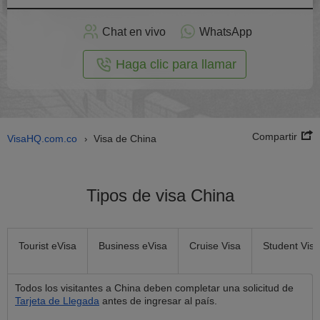
plicar
en
Chat en vivo
WhatsApp
línea
Haga clic para llamar
Compartir
VisaHQ.com.co
Visa de China
›
Tipos de visa China
Tourist eVisa
Business eVisa
Cruise Visa
Student Visa
Todos los visitantes a China deben completar una solicitud de
Tarjeta de Llegada
antes de ingresar al país.