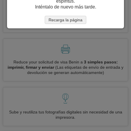
espíritus.
Inténtalo de nuevo más tarde.
Solicite varias visas a la vez
automáticamente, sin necesidad
Recarga la página
de ingresar información repetitiva
Reduce your solicitud de visa Benin a
3 simples pasos:
imprimir, firmar y enviar
(Las etiquetas de envío de entrada y
devolución se generan automáticamente)
Sube y reutiliza tus fotografías digitales sin necesidad de una
impresora.