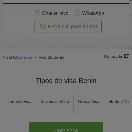
plicar
en
Chat en vivo
WhatsApp
línea
Haga clic para llamar
Compartir
VisaHQ.com.co
Visa de Benin
›
Tipos de visa Benin
Tourist eVisa
Business eVisa
Cruise Visa
Student Visa
Comience