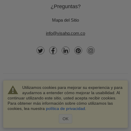
¿Preguntas?
Mapa del Sitio
info@visahq.com.co
Utilizamos cookies para mejorar su experiencia y para
ayudarnos a entender cómo mejorar la usabilidad. Al
continuar utilizando este sitio, usted acepta recibir cookies.
© 2003-2026 VisaHQ.com, Inc. Todos los derechos
Para obtener más información sobre cómo utilizamos las
reservados.
cookies, lea nuestra
política de privacidad
.
VisaHQ y el logotipo de VisaHQ son marcas registradas de
VisaHQ.com, Inc.
OK