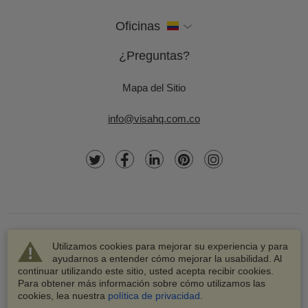
Oficinas
¿Preguntas?
Mapa del Sitio
info@visahq.com.co
Utilizamos cookies para mejorar su experiencia y para
ayudarnos a entender cómo mejorar la usabilidad. Al
continuar utilizando este sitio, usted acepta recibir cookies.
© 2003-2026 VisaHQ.com, Inc. Todos los derechos
Para obtener más información sobre cómo utilizamos las
reservados.
cookies, lea nuestra
política de privacidad
.
VisaHQ y el logotipo de VisaHQ son marcas registradas de