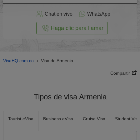
plicar
en
Chat en vivo
WhatsApp
línea
Haga clic para llamar
VisaHQ.com.co
Visa de Armenia
›
Compartir
Tipos de visa Armenia
Tourist eVisa
Business eVisa
Cruise Visa
Student Visa