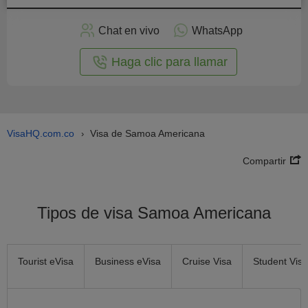
plicar
en
Chat en vivo
WhatsApp
línea
Haga clic para llamar
VisaHQ.com.co
Visa de Samoa Americana
›
Compartir
Tipos de visa Samoa Americana
Tourist eVisa
Business eVisa
Cruise Visa
Student Visa