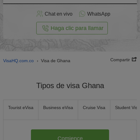
plicar
en
Chat en vivo
WhatsApp
línea
Haga clic para llamar
Compartir
VisaHQ.com.co
Visa de Ghana
›
Tipos de visa Ghana
Tourist eVisa
Business eVisa
Cruise Visa
Student Visa
Comience