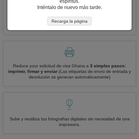
espíritus.
Inténtalo de nuevo más tarde.
Solicite varias visas a la vez
automáticamente, sin necesidad
Recarga la página
de ingresar información repetitiva
Reduce your solicitud de visa Ghana a
3 simples pasos:
imprimir, firmar y enviar
(Las etiquetas de envío de entrada y
devolución se generan automáticamente)
Sube y reutiliza tus fotografías digitales sin necesidad de una
impresora.