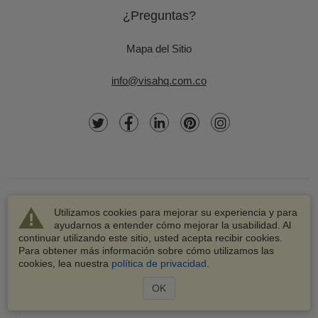
¿Preguntas?
Mapa del Sitio
info@visahq.com.co
Utilizamos cookies para mejorar su experiencia y para
ayudarnos a entender cómo mejorar la usabilidad. Al
continuar utilizando este sitio, usted acepta recibir cookies.
© 2003-2026 VisaHQ.com, Inc. Todos los derechos
Para obtener más información sobre cómo utilizamos las
reservados.
cookies, lea nuestra
política de privacidad
.
VisaHQ y el logotipo de VisaHQ son marcas registradas de
VisaHQ.com, Inc.
OK