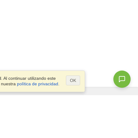
 Al continuar utilizando este
OK
a nuestra
política de privacidad
.
¿Preguntas?
Mapa del Sitio
info@visahq.com.co