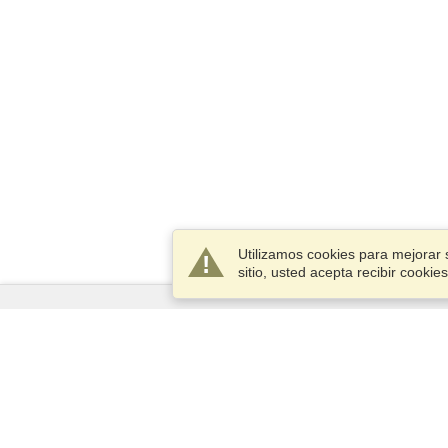
Utilizamos cookies para mejorar 
sitio, usted acepta recibir cook
Servicios
Postularse para obtener la visa
Compruebe los requisitos de
visado