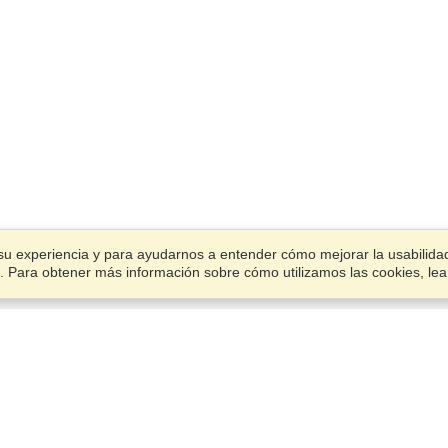
su experiencia y para ayudarnos a entender cómo mejorar la usabilidad.
ies. Para obtener más información sobre cómo utilizamos las cookies, le
Cuenta
Termina una aplicación
Administrar mis solicitantes
Administrar mis pedidos