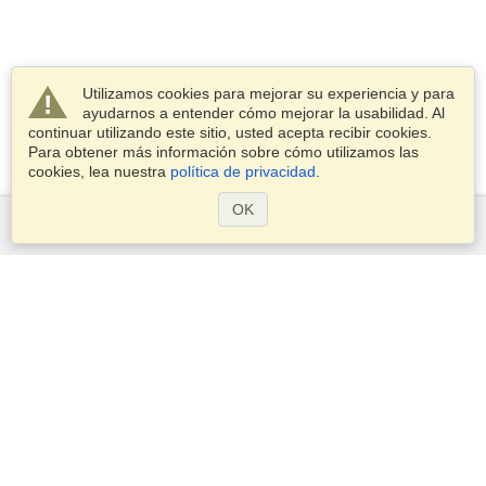
Utilizamos cookies para mejorar su experiencia y para
ayudarnos a entender cómo mejorar la usabilidad. Al
continuar utilizando este sitio, usted acepta recibir cookies.
Para obtener más información sobre cómo utilizamos las
cookies, lea nuestra
política de privacidad
.
OK
Servicios
Postularse para obtener la visa
Compruebe los requisitos de visado
Información aduanera
Embajadas y Consulados
Información de Schengen