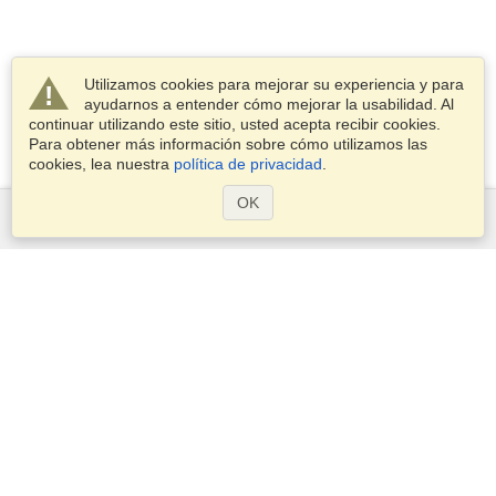
Utilizamos cookies para mejorar su experiencia y para
ayudarnos a entender cómo mejorar la usabilidad. Al
continuar utilizando este sitio, usted acepta recibir cookies.
Para obtener más información sobre cómo utilizamos las
cookies, lea nuestra
política de privacidad
.
OK
Servicios
Postularse para obtener la visa
Compruebe los requisitos de visado
Información aduanera
Embajadas y Consulados
Información de Schengen