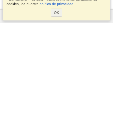
cookies, lea nuestra
política de privacidad
.
OK
Servicios
Postularse para obtener la visa
Compruebe los requisitos de visado
Información aduanera
Embajadas y Consulados
Información de Schengen
Declaración de Privacidad
Términos del Servicio
VisaHQ Puntaje