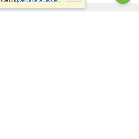
a nuestra
política de privacidad
.
¿Preguntas?
Mapa del Sitio
info@visahq.com.co