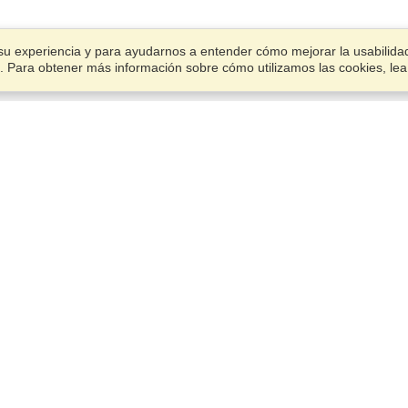
su experiencia y para ayudarnos a entender cómo mejorar la usabilidad.
ies. Para obtener más información sobre cómo utilizamos las cookies, le
Cuenta
Termina una aplicación
Administrar mis solicitantes
Administrar mis pedidos
VisaHQ para Empresas