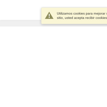
Utilizamos cookies para mejorar 
sitio, usted acepta recibir cook
Servicios
Postularse para obtener la visa
Compruebe los requisitos de
visado
Información aduanera
Embajadas y Consulados
Información de Schengen
Declaración de Privacidad
Términos del Servicio
VisaHQ Puntaje