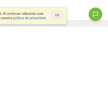
 Al continuar utilizando este
OK
a nuestra
política de privacidad
.
¿Preguntas?
Mapa del Sitio
info@visahq.com.co