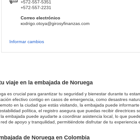
+572-557-5351
+572-557-2231
Correo electrónico
кodrigo.otoya@girosyfinanzas.com
Informar cambios
 tu viaje en la embajada de Noruega
ga es crucial para garantizar tu seguridad y bienestar durante tu estanc
ción efectivo contigo en casos de emergencia, como desastres natural
remoto en la ciudad que estás visitando, la embajada puede informart
stabilidad política, el registro asegura que puedas recibir directrices
a embajada puede ayudarte a coordinar asistencia local, lo que puede
na red de apoyo y tranquilidad, permitiéndote disfrutar de tu experiencia
 embajada de Noruega en Colombia