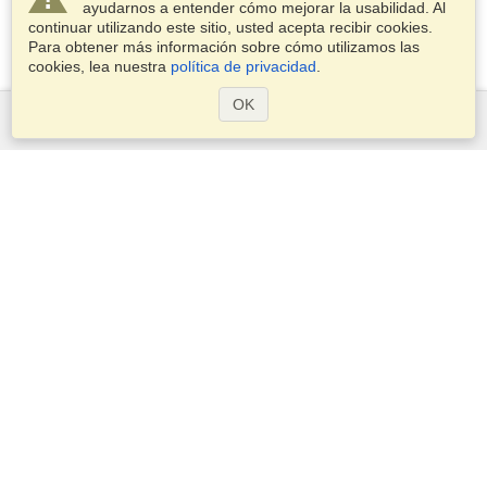
ayudarnos a entender cómo mejorar la usabilidad. Al
continuar utilizando este sitio, usted acepta recibir cookies.
Para obtener más información sobre cómo utilizamos las
cookies, lea nuestra
política de privacidad
.
OK
Servicios
Postularse para obtener la visa
Compruebe los requisitos de visado
Información aduanera
Embajadas y Consulados
Información de Schengen
Declaración de Privacidad
Términos del Servicio