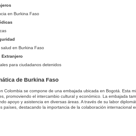
njeros
ncia en Burkina Faso
édicas
icas
eguridad
y salud en Burkina Faso
 Extranjero
cales para ciudadanos detenidos
ática de Burkina Faso
 en Colombia se compone de una embajada ubicada en Bogotá. Esta m
rales, promoviendo el intercambio cultural y económico. La embajada tam
ndo apoyo y asistencia en diversas áreas. A través de su labor diplomá
os países, destacando la importancia de la colaboración internacional