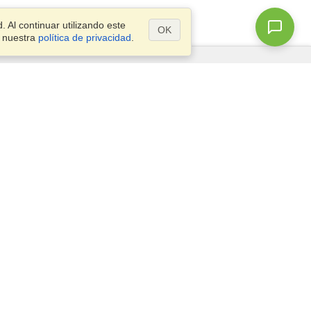
 Al continuar utilizando este
OK
a nuestra
política de privacidad
.
¿Preguntas?
Mapa del Sitio
info@visahq.com.co