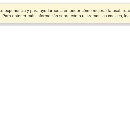
su experiencia y para ayudarnos a entender cómo mejorar la usabilidad.
ies. Para obtener más información sobre cómo utilizamos las cookies, le
Cuenta
Termina una aplicación
Administrar mis solicitantes
Administrar mis pedidos
VisaHQ para Empresas