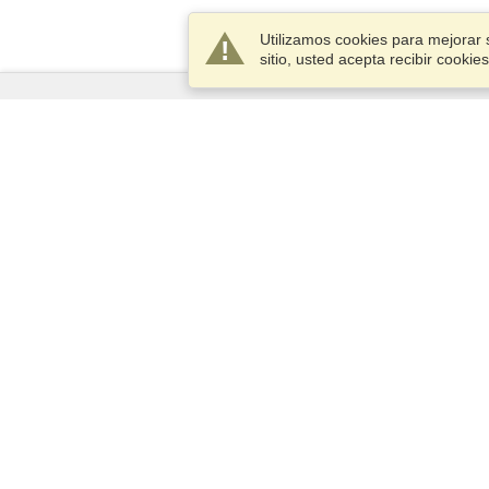
Utilizamos cookies para mejorar 
sitio, usted acepta recibir cook
Servicios
Postularse para obtener la visa
Compruebe los requisitos de
visado
Información aduanera
Embajadas y Consulados
Información de Schengen
Declaración de Privacidad
Términos del Servicio
VisaHQ Puntaje