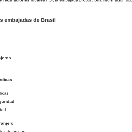
y regulaciones locales?
Sí, la embajada proporciona información sobr
as embajadas de Brasil
njeros
édicas
dicas
eguridad
dad
ranjero
eños detenidos