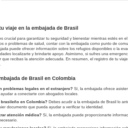
tu viaje en la embajada de Brasil
 es crucial para garantizar tu seguridad y bienestar mientras estés en e
icos o problemas de salud, contar con la embajada como punto de comu
ada puede ofrecer información sobre los refugios disponibles o la evac
oridades localizarte y brindarte apoyo. Asimismo, si sufres una emerge
ar que recibas la atención adecuada. En resumen, el registro de tu via
.
embajada de Brasil en Colombia
n problemas legales en el extranjero?
Sí, la embajada ofrece asiste
 ayudar a conectarte con abogados locales.
 brasileño en Colombia?
Debes acudir a la embajada de Brasil lo ante
uier documento que pueda ayudar a verificar tu identidad.
rar atención médica?
Sí, la embajada puede proporcionarte informació
 necesario.