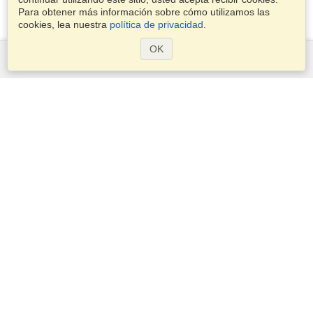
Para obtener más información sobre cómo utilizamos las
cookies, lea nuestra
política de privacidad
.
OK
Servicios
Postularse para obtener la visa
Compruebe los requisitos de visado
Información aduanera
Embajadas y Consulados
Información de Schengen
Declaración de Privacidad
Términos del Servicio