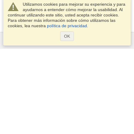
Utilizamos cookies para mejorar su experiencia y para
ayudarnos a entender cómo mejorar la usabilidad. Al
continuar utilizando este sitio, usted acepta recibir cookies.
Para obtener más información sobre cómo utilizamos las
cookies, lea nuestra
política de privacidad
.
OK
Servicios
Postularse para obtener la visa
Compruebe los requisitos de visado
Información aduanera
Embajadas y Consulados
Información de Schengen
Declaración de Privacidad