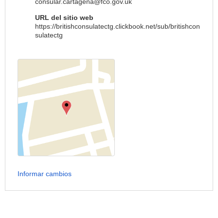
consular.cartagena@fco.gov.uk
URL del sitio web
https://britishconsulatectg.clickbook.net/sub/britishcon
sulatectg
Informar cambios